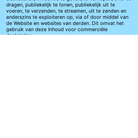
dragen, publiekelijk te tonen, publiekelijk uit te
voeren, te verzenden, te streamen, uit te zenden en
anderszins te exploiteren op, via of door middel van
de Website en websites van derden. Dit omvat het
gebruik van deze Inhoud voor commerciële
doeleinden.
Wij claimen geen eigendomsrechten op dergelijke
Gebruikersinhoud en niets in deze Overeenkomst
wordt geacht de rechten te beperken die u hebt om
dergelijke Gebruikersinhoud te gebruiken en te
exploiteren. Het auteursrecht voor alle Inhoud blijft in
het bezit van de Gebruiker die deze Inhoud heeft
aangeleverd.
U erkent en stemt ermee in dat u als enige
verantwoordelijk bent voor alle Gebruikersinhoud die
u via de Website beschikbaar stelt.
Dienovereenkomstig verklaart en garandeert u dat u
ofwel de enige en exclusieve eigenaar bent van alle
Gebruikersinhoud die u via de Website beschikbaar
stelt, ofwel dat u alle rechten, licenties,
toestemmingen en vrijgaven hebt die nodig zijn om