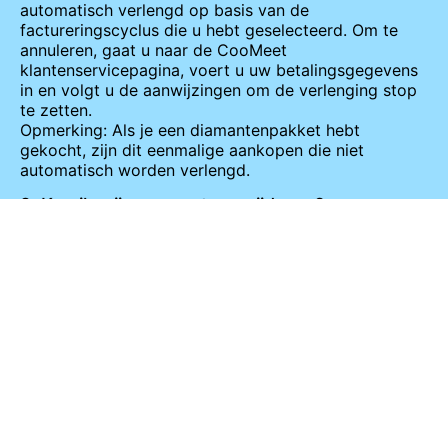
automatisch verlengd op basis van de
factureringscyclus die u hebt geselecteerd. Om te
annuleren, gaat u naar de CooMeet
klantenservicepagina, voert u uw betalingsgegevens
in en volgt u de aanwijzingen om de verlenging stop
te zetten.
Opmerking: Als je een diamantenpakket hebt
gekocht, zijn dit eenmalige aankopen die niet
automatisch worden verlengd.
2. Kan ik mijn account verwijderen?
Momenteel,
TinyChat
slaat geen persoonlijke
gebruikersgegevens of permanente accounts op. Als
zodanig is er geen noodzaak of functionaliteit om
een account te verwijderen. We werken echter actief
aan functies die in de toekomst meer profielcontrole
kunnen bieden.
3. Kan ik gedeblokkeerd worden?
Als je account geblokkeerd is door ons
moderatieteam vanwege een overtreding van onze